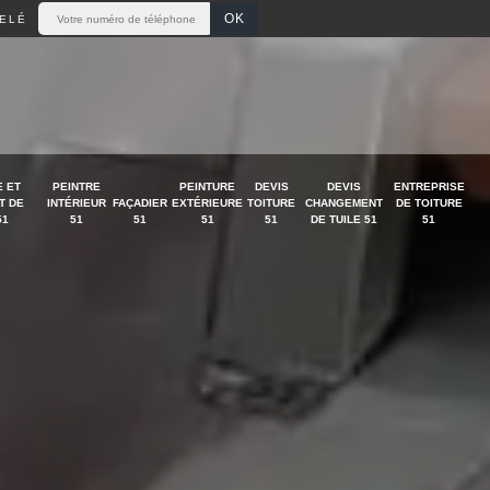
ELÉ
 ET
PEINTRE
PEINTURE
DEVIS
DEVIS
ENTREPRISE
T DE
INTÉRIEUR
FAÇADIER
EXTÉRIEURE
TOITURE
CHANGEMENT
DE TOITURE
51
51
51
51
51
DE TUILE 51
51