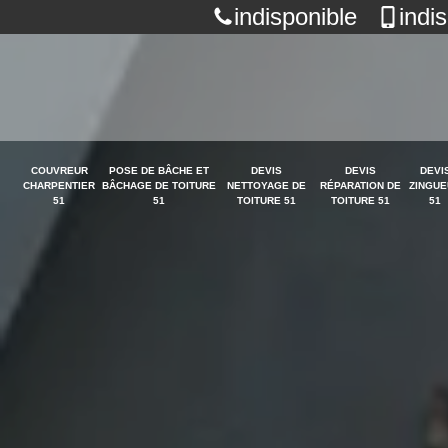
indisponible
indi
COUVREUR
POSE DE BÂCHE ET
DEVIS
DEVIS
DEVI
CHARPENTIER
BÂCHAGE DE TOITURE
NETTOYAGE DE
RÉPARATION DE
ZINGUE
51
51
TOITURE 51
TOITURE 51
51