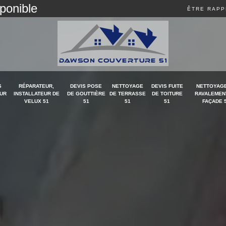
sponible
ÊTRE RAPP
S
RÉPARATEUR,
DEVIS POSE
NETTOYAGE
DEVIS FUITE
NETTOYAGE
UR
INSTALLATEUR DE
DE GOUTTIÈRE
DE TERRASSE
DE TOITURE
RAVALEMEN
VELUX 51
51
51
51
FAÇADE 