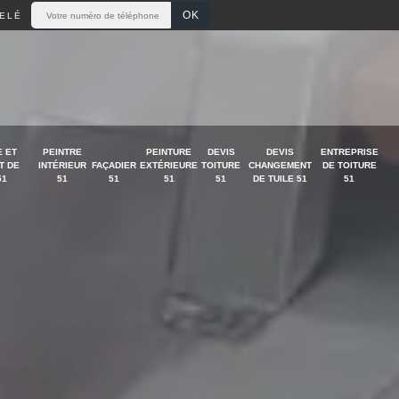
ELÉ
 ET
PEINTRE
PEINTURE
DEVIS
DEVIS
ENTREPRISE
T DE
INTÉRIEUR
FAÇADIER
EXTÉRIEURE
TOITURE
CHANGEMENT
DE TOITURE
51
51
51
51
51
DE TUILE 51
51