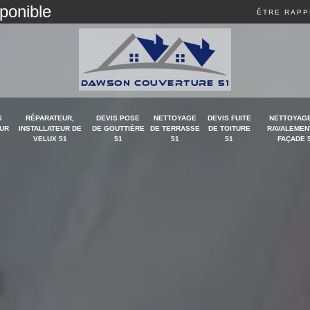
sponible
ÊTRE RAPP
S
RÉPARATEUR,
DEVIS POSE
NETTOYAGE
DEVIS FUITE
NETTOYAGE
UR
INSTALLATEUR DE
DE GOUTTIÈRE
DE TERRASSE
DE TOITURE
RAVALEMEN
VELUX 51
51
51
51
FAÇADE 