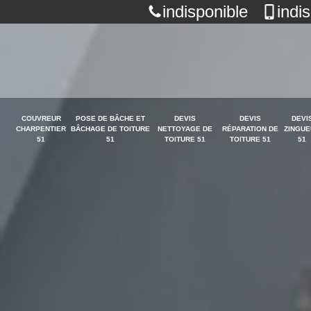
indisponible
indi
COUVREUR
POSE DE BÂCHE ET
DEVIS
DEVIS
DEVI
CHARPENTIER
BÂCHAGE DE TOITURE
NETTOYAGE DE
RÉPARATION DE
ZINGUE
51
51
TOITURE 51
TOITURE 51
51