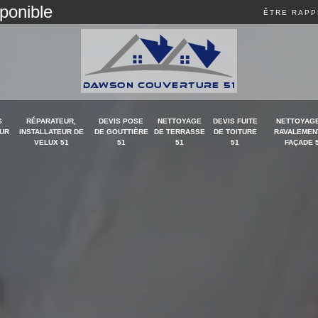
sponible
ÊTRE RAPP
S
RÉPARATEUR,
DEVIS POSE
NETTOYAGE
DEVIS FUITE
NETTOYAGE
UR
INSTALLATEUR DE
DE GOUTTIÈRE
DE TERRASSE
DE TOITURE
RAVALEMEN
VELUX 51
51
51
51
FAÇADE 