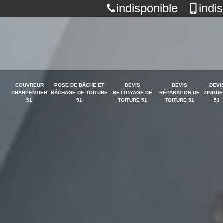
indisponible
indi
COUVREUR
POSE DE BÂCHE ET
DEVIS
DEVIS
DEVI
CHARPENTIER
BÂCHAGE DE TOITURE
NETTOYAGE DE
RÉPARATION DE
ZINGUE
51
51
TOITURE 51
TOITURE 51
51