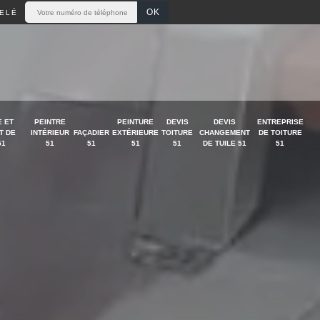
ELÉ
 ET
PEINTRE
PEINTURE
DEVIS
DEVIS
ENTREPRISE
T DE
INTÉRIEUR
FAÇADIER
EXTÉRIEURE
TOITURE
CHANGEMENT
DE TOITURE
51
51
51
51
51
DE TUILE 51
51