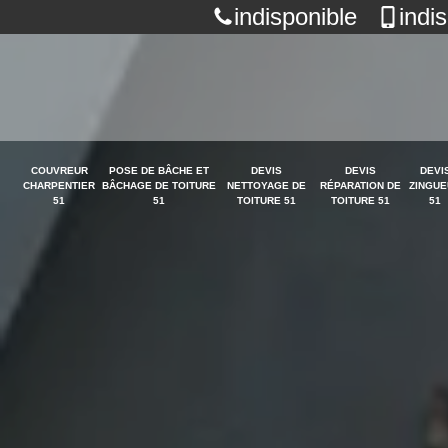
indisponible
indi
COUVREUR
POSE DE BÂCHE ET
DEVIS
DEVIS
DEVI
CHARPENTIER
BÂCHAGE DE TOITURE
NETTOYAGE DE
RÉPARATION DE
ZINGUE
51
51
TOITURE 51
TOITURE 51
51