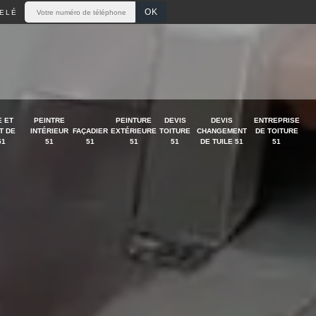
ELÉ
 ET
PEINTRE
PEINTURE
DEVIS
DEVIS
ENTREPRISE
T DE
INTÉRIEUR
FAÇADIER
EXTÉRIEURE
TOITURE
CHANGEMENT
DE TOITURE
51
51
51
51
51
DE TUILE 51
51