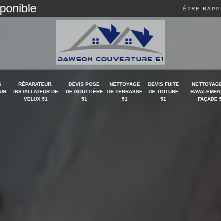
sponible
ÊTRE RAPP
S
RÉPARATEUR,
DEVIS POSE
NETTOYAGE
DEVIS FUITE
NETTOYAGE
UR
INSTALLATEUR DE
DE GOUTTIÈRE
DE TERRASSE
DE TOITURE
RAVALEMEN
VELUX 51
51
51
51
FAÇADE 