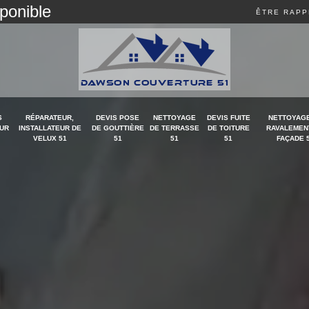
sponible
ÊTRE RAPP
S
RÉPARATEUR,
DEVIS POSE
NETTOYAGE
DEVIS FUITE
NETTOYAGE
UR
INSTALLATEUR DE
DE GOUTTIÈRE
DE TERRASSE
DE TOITURE
RAVALEMEN
VELUX 51
51
51
51
FAÇADE 