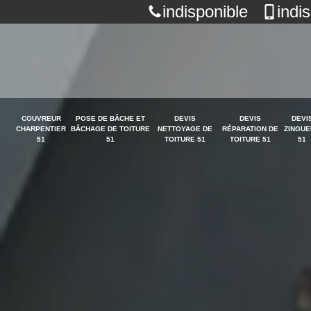
indisponible
indi
COUVREUR
POSE DE BÂCHE ET
DEVIS
DEVIS
DEVI
CHARPENTIER
BÂCHAGE DE TOITURE
NETTOYAGE DE
RÉPARATION DE
ZINGUE
51
51
TOITURE 51
TOITURE 51
51