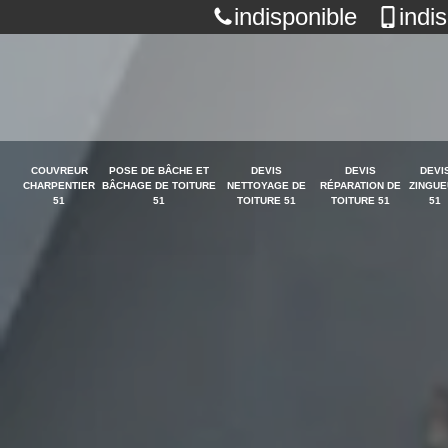
indisponible
indi
COUVREUR
POSE DE BÂCHE ET
DEVIS
DEVIS
DEVI
CHARPENTIER
BÂCHAGE DE TOITURE
NETTOYAGE DE
RÉPARATION DE
ZINGUE
51
51
TOITURE 51
TOITURE 51
51