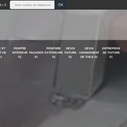
ELÉ
 ET
PEINTRE
PEINTURE
DEVIS
DEVIS
ENTREPRISE
T DE
INTÉRIEUR
FAÇADIER
EXTÉRIEURE
TOITURE
CHANGEMENT
DE TOITURE
51
51
51
51
51
DE TUILE 51
51