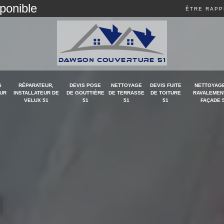
sponible
ÊTRE RAPP
S
RÉPARATEUR,
DEVIS POSE
NETTOYAGE
DEVIS FUITE
NETTOYAGE
UR
INSTALLATEUR DE
DE GOUTTIÈRE
DE TERRASSE
DE TOITURE
RAVALEMEN
VELUX 51
51
51
51
FAÇADE 