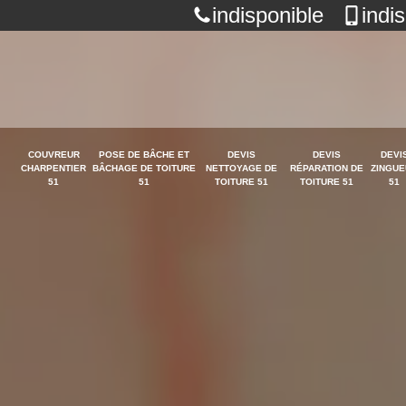
indisponible
indi
COUVREUR
POSE DE BÂCHE ET
DEVIS
DEVIS
DEVI
CHARPENTIER
BÂCHAGE DE TOITURE
NETTOYAGE DE
RÉPARATION DE
ZINGUE
51
51
TOITURE 51
TOITURE 51
51