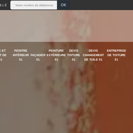
ELÉ
 ET
PEINTRE
PEINTURE
DEVIS
DEVIS
ENTREPRISE
T DE
INTÉRIEUR
FAÇADIER
EXTÉRIEURE
TOITURE
CHANGEMENT
DE TOITURE
51
51
51
51
51
DE TUILE 51
51