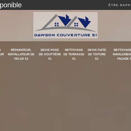
sponible
ÊTRE RAPP
S
RÉPARATEUR,
DEVIS POSE
NETTOYAGE
DEVIS FUITE
NETTOYAGE
UR
INSTALLATEUR DE
DE GOUTTIÈRE
DE TERRASSE
DE TOITURE
RAVALEMEN
VELUX 51
51
51
51
FAÇADE 