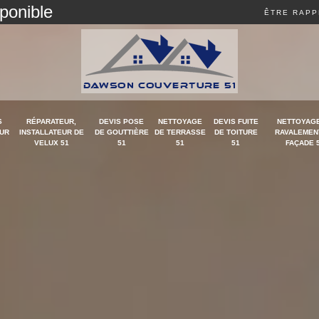
sponible
ÊTRE RAPP
S
RÉPARATEUR,
DEVIS POSE
NETTOYAGE
DEVIS FUITE
NETTOYAGE
UR
INSTALLATEUR DE
DE GOUTTIÈRE
DE TERRASSE
DE TOITURE
RAVALEMEN
VELUX 51
51
51
51
FAÇADE 