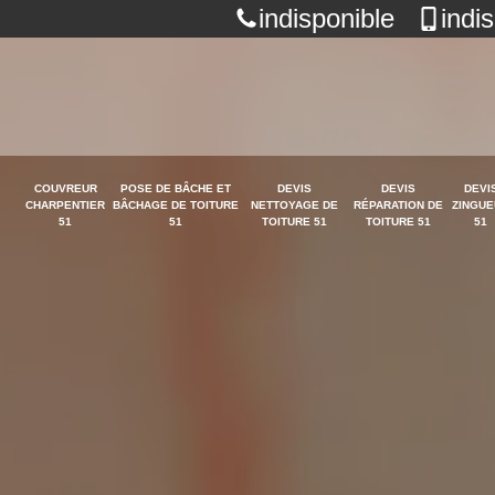
indisponible
indi
COUVREUR
POSE DE BÂCHE ET
DEVIS
DEVIS
DEVI
CHARPENTIER
BÂCHAGE DE TOITURE
NETTOYAGE DE
RÉPARATION DE
ZINGUE
51
51
TOITURE 51
TOITURE 51
51