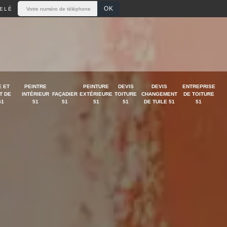
ELÉ
 ET
PEINTRE
PEINTURE
DEVIS
DEVIS
ENTREPRISE
T DE
INTÉRIEUR
FAÇADIER
EXTÉRIEURE
TOITURE
CHANGEMENT
DE TOITURE
51
51
51
51
51
DE TUILE 51
51