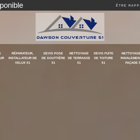
sponible
ÊTRE RAPP
S
RÉPARATEUR,
DEVIS POSE
NETTOYAGE
DEVIS FUITE
NETTOYAGE
UR
INSTALLATEUR DE
DE GOUTTIÈRE
DE TERRASSE
DE TOITURE
RAVALEMEN
VELUX 51
51
51
51
FAÇADE 