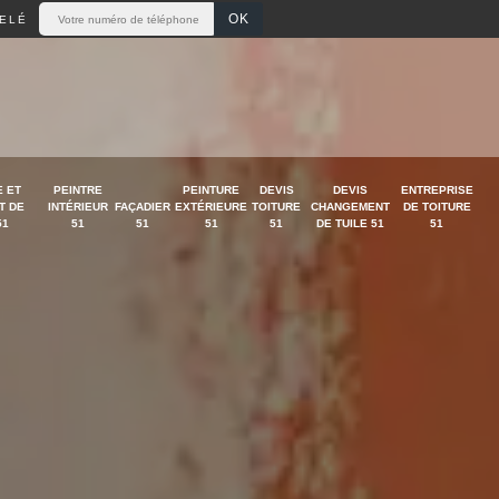
ELÉ
 ET
PEINTRE
PEINTURE
DEVIS
DEVIS
ENTREPRISE
T DE
INTÉRIEUR
FAÇADIER
EXTÉRIEURE
TOITURE
CHANGEMENT
DE TOITURE
51
51
51
51
51
DE TUILE 51
51