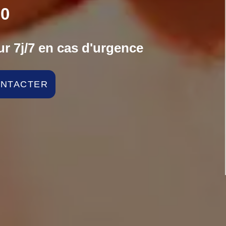
0
r 7j/7 en cas d'urgence
ONTACTER