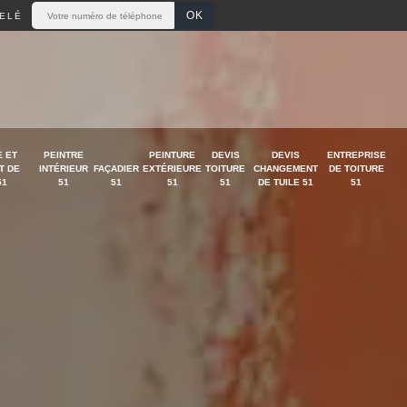
ELÉ
 ET
PEINTRE
PEINTURE
DEVIS
DEVIS
ENTREPRISE
T DE
INTÉRIEUR
FAÇADIER
EXTÉRIEURE
TOITURE
CHANGEMENT
DE TOITURE
51
51
51
51
51
DE TUILE 51
51