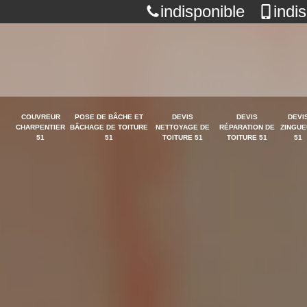
indisponible
indi
COUVREUR
POSE DE BÂCHE ET
DEVIS
DEVIS
DEVI
CHARPENTIER
BÂCHAGE DE TOITURE
NETTOYAGE DE
RÉPARATION DE
ZINGUE
51
51
TOITURE 51
TOITURE 51
51