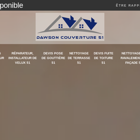
sponible
ÊTRE RAPP
S
RÉPARATEUR,
DEVIS POSE
NETTOYAGE
DEVIS FUITE
NETTOYAGE
UR
INSTALLATEUR DE
DE GOUTTIÈRE
DE TERRASSE
DE TOITURE
RAVALEMEN
VELUX 51
51
51
51
FAÇADE 