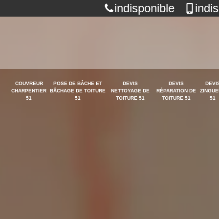
indisponible
indi
COUVREUR
POSE DE BÂCHE ET
DEVIS
DEVIS
DEVI
CHARPENTIER
BÂCHAGE DE TOITURE
NETTOYAGE DE
RÉPARATION DE
ZINGUE
51
51
TOITURE 51
TOITURE 51
51