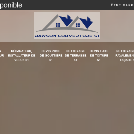
sponible
ÊTRE RAPP
S
RÉPARATEUR,
DEVIS POSE
NETTOYAGE
DEVIS FUITE
NETTOYAGE
UR
INSTALLATEUR DE
DE GOUTTIÈRE
DE TERRASSE
DE TOITURE
RAVALEMEN
VELUX 51
51
51
51
FAÇADE 