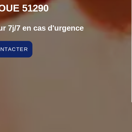
OUE 51290
r 7j/7 en cas d'urgence
ONTACTER