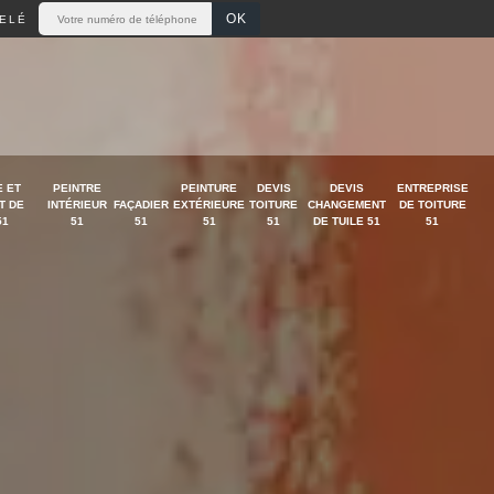
ELÉ
 ET
PEINTRE
PEINTURE
DEVIS
DEVIS
ENTREPRISE
T DE
INTÉRIEUR
FAÇADIER
EXTÉRIEURE
TOITURE
CHANGEMENT
DE TOITURE
51
51
51
51
51
DE TUILE 51
51