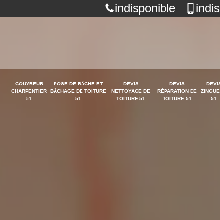
indisponible
indi
COUVREUR
POSE DE BÂCHE ET
DEVIS
DEVIS
DEVI
CHARPENTIER
BÂCHAGE DE TOITURE
NETTOYAGE DE
RÉPARATION DE
ZINGUE
51
51
TOITURE 51
TOITURE 51
51