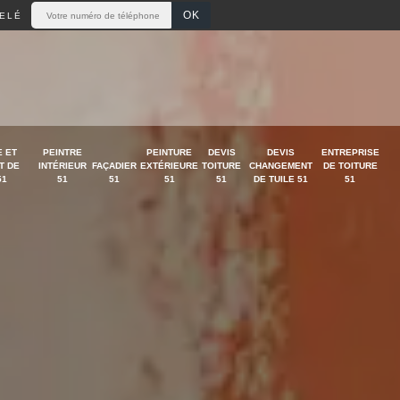
ELÉ
 ET
PEINTRE
PEINTURE
DEVIS
DEVIS
ENTREPRISE
T DE
INTÉRIEUR
FAÇADIER
EXTÉRIEURE
TOITURE
CHANGEMENT
DE TOITURE
51
51
51
51
51
DE TUILE 51
51