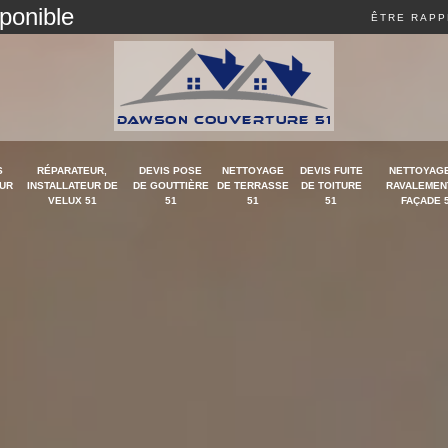
sponible
ÊTRE RAPP
S
RÉPARATEUR,
DEVIS POSE
NETTOYAGE
DEVIS FUITE
NETTOYAGE
UR
INSTALLATEUR DE
DE GOUTTIÈRE
DE TERRASSE
DE TOITURE
RAVALEMEN
VELUX 51
51
51
51
FAÇADE 