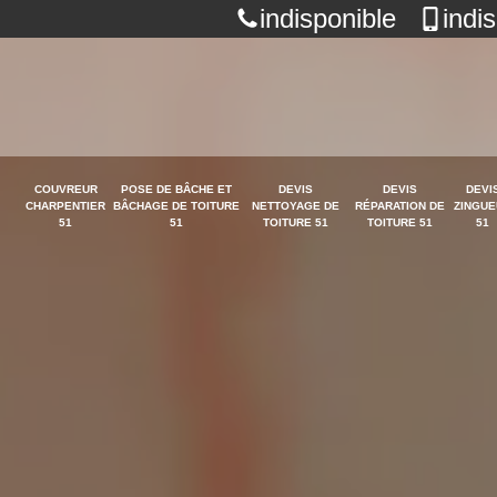
indisponible
indi
COUVREUR
POSE DE BÂCHE ET
DEVIS
DEVIS
DEVI
CHARPENTIER
BÂCHAGE DE TOITURE
NETTOYAGE DE
RÉPARATION DE
ZINGUE
51
51
TOITURE 51
TOITURE 51
51