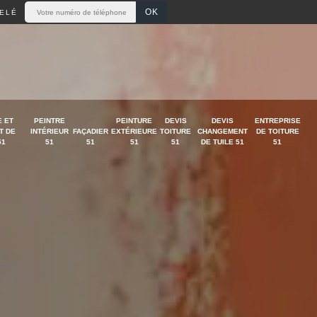
ELÉ
 ET
PEINTRE
PEINTURE
DEVIS
DEVIS
ENTREPRISE
T DE
INTÉRIEUR
FAÇADIER
EXTÉRIEURE
TOITURE
CHANGEMENT
DE TOITURE
51
51
51
51
51
DE TUILE 51
51