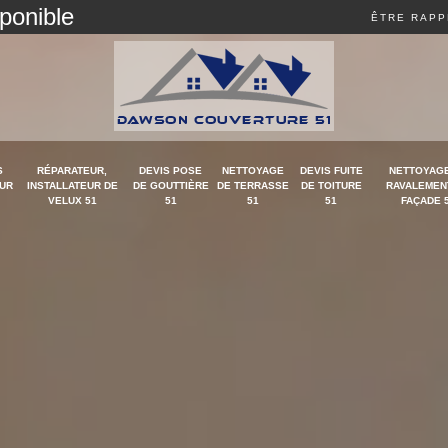
sponible
ÊTRE RAPP
S
RÉPARATEUR,
DEVIS POSE
NETTOYAGE
DEVIS FUITE
NETTOYAGE
UR
INSTALLATEUR DE
DE GOUTTIÈRE
DE TERRASSE
DE TOITURE
RAVALEMEN
VELUX 51
51
51
51
FAÇADE 