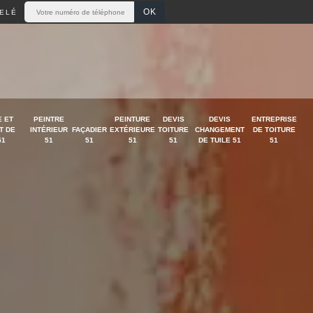
ELÉ
 ET
PEINTRE
PEINTURE
DEVIS
DEVIS
ENTREPRISE
T DE
INTÉRIEUR
FAÇADIER
EXTÉRIEURE
TOITURE
CHANGEMENT
DE TOITURE
51
51
51
51
51
DE TUILE 51
51