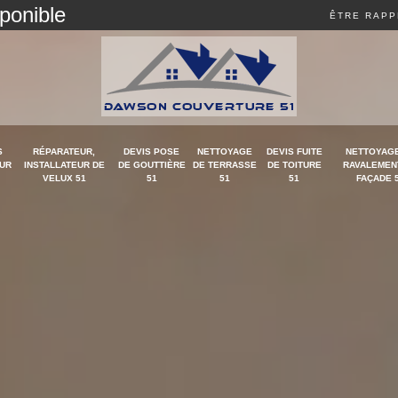
sponible
ÊTRE RAPP
S
RÉPARATEUR,
DEVIS POSE
NETTOYAGE
DEVIS FUITE
NETTOYAGE
UR
INSTALLATEUR DE
DE GOUTTIÈRE
DE TERRASSE
DE TOITURE
RAVALEMEN
VELUX 51
51
51
51
FAÇADE 