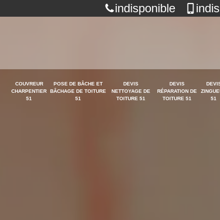
indisponible
indi
COUVREUR
POSE DE BÂCHE ET
DEVIS
DEVIS
DEVI
CHARPENTIER
BÂCHAGE DE TOITURE
NETTOYAGE DE
RÉPARATION DE
ZINGUE
51
51
TOITURE 51
TOITURE 51
51