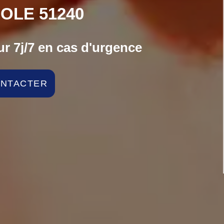
OLE 51240
r 7j/7 en cas d'urgence
ONTACTER