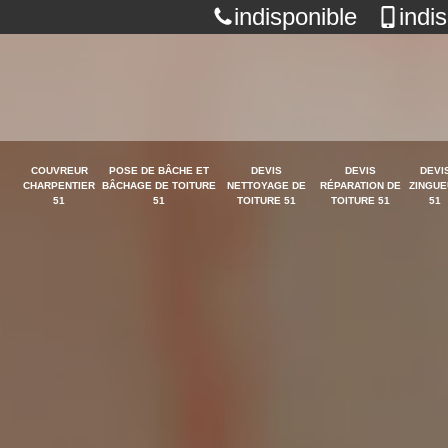
indisponible
indi
COUVREUR
POSE DE BÂCHE ET
DEVIS
DEVIS
DEVI
CHARPENTIER
BÂCHAGE DE TOITURE
NETTOYAGE DE
RÉPARATION DE
ZINGUE
51
51
TOITURE 51
TOITURE 51
51