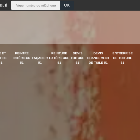
ELÉ
 ET
PEINTRE
PEINTURE
DEVIS
DEVIS
ENTREPRISE
T DE
INTÉRIEUR
FAÇADIER
EXTÉRIEURE
TOITURE
CHANGEMENT
DE TOITURE
51
51
51
51
51
DE TUILE 51
51