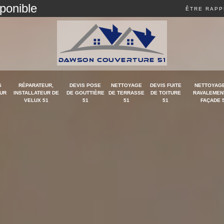
sponible
ÊTRE RAPP
S
RÉPARATEUR,
DEVIS POSE
NETTOYAGE
DEVIS FUITE
NETTOYAGE
UR
INSTALLATEUR DE
DE GOUTTIÈRE
DE TERRASSE
DE TOITURE
RAVALEMEN
VELUX 51
51
51
51
FAÇADE 