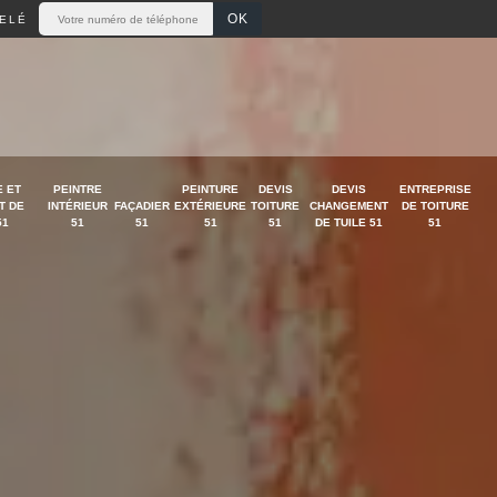
ELÉ
 ET
PEINTRE
PEINTURE
DEVIS
DEVIS
ENTREPRISE
T DE
INTÉRIEUR
FAÇADIER
EXTÉRIEURE
TOITURE
CHANGEMENT
DE TOITURE
51
51
51
51
51
DE TUILE 51
51