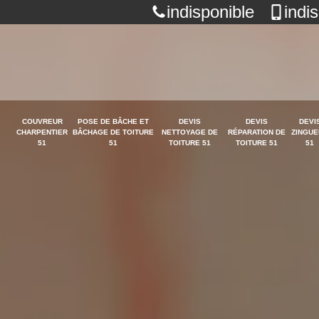
indisponible
indi
COUVREUR
POSE DE BÂCHE ET
DEVIS
DEVIS
DEVI
CHARPENTIER
BÂCHAGE DE TOITURE
NETTOYAGE DE
RÉPARATION DE
ZINGUE
51
51
TOITURE 51
TOITURE 51
51