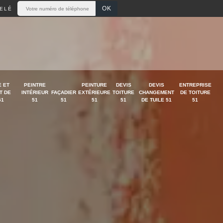
ELÉ
 ET
PEINTRE
PEINTURE
DEVIS
DEVIS
ENTREPRISE
T DE
INTÉRIEUR
FAÇADIER
EXTÉRIEURE
TOITURE
CHANGEMENT
DE TOITURE
51
51
51
51
51
DE TUILE 51
51