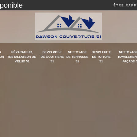
sponible
ÊTRE RAPP
S
RÉPARATEUR,
DEVIS POSE
NETTOYAGE
DEVIS FUITE
NETTOYAGE
UR
INSTALLATEUR DE
DE GOUTTIÈRE
DE TERRASSE
DE TOITURE
RAVALEMEN
VELUX 51
51
51
51
FAÇADE 