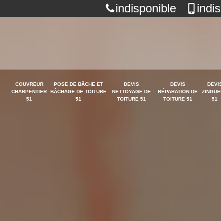
indisponible
indi
COUVREUR
POSE DE BÂCHE ET
DEVIS
DEVIS
DEVI
CHARPENTIER
BÂCHAGE DE TOITURE
NETTOYAGE DE
RÉPARATION DE
ZINGUE
51
51
TOITURE 51
TOITURE 51
51