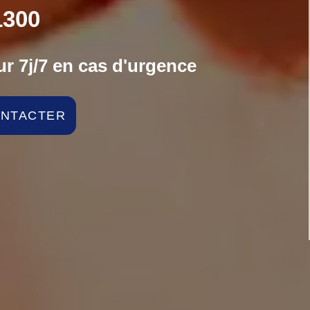
300
r 7j/7 en cas d'urgence
ONTACTER