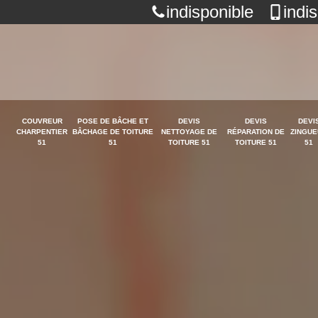
indisponible
indi
COUVREUR
POSE DE BÂCHE ET
DEVIS
DEVIS
DEVI
CHARPENTIER
BÂCHAGE DE TOITURE
NETTOYAGE DE
RÉPARATION DE
ZINGUE
51
51
TOITURE 51
TOITURE 51
51