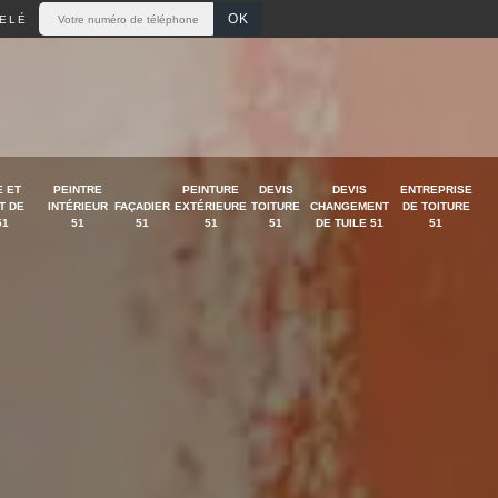
ELÉ
 ET
PEINTRE
PEINTURE
DEVIS
DEVIS
ENTREPRISE
T DE
INTÉRIEUR
FAÇADIER
EXTÉRIEURE
TOITURE
CHANGEMENT
DE TOITURE
51
51
51
51
51
DE TUILE 51
51