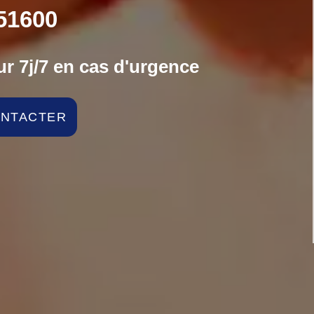
51600
r 7j/7 en cas d'urgence
ONTACTER