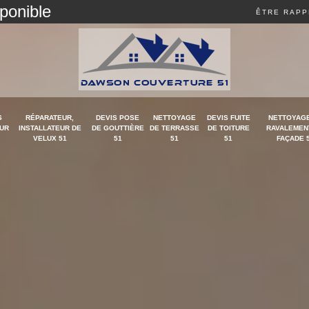
sponible
ÊTRE RAPP
S
RÉPARATEUR,
DEVIS POSE
NETTOYAGE
DEVIS FUITE
NETTOYAGE
UR
INSTALLATEUR DE
DE GOUTTIÈRE
DE TERRASSE
DE TOITURE
RAVALEMEN
VELUX 51
51
51
51
FAÇADE 