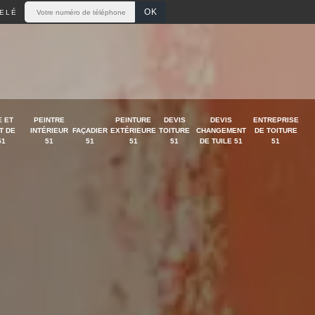
ELÉ
 ET
PEINTRE
PEINTURE
DEVIS
DEVIS
ENTREPRISE
T DE
INTÉRIEUR
FAÇADIER
EXTÉRIEURE
TOITURE
CHANGEMENT
DE TOITURE
51
51
51
51
51
DE TUILE 51
51