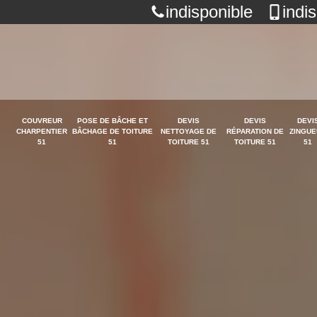
indisponible
indi
COUVREUR
POSE DE BÂCHE ET
DEVIS
DEVIS
DEVI
CHARPENTIER
BÂCHAGE DE TOITURE
NETTOYAGE DE
RÉPARATION DE
ZINGUE
51
51
TOITURE 51
TOITURE 51
51