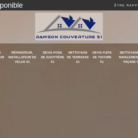
sponible
ÊTRE RAPP
S
RÉPARATEUR,
DEVIS POSE
NETTOYAGE
DEVIS FUITE
NETTOYAGE
UR
INSTALLATEUR DE
DE GOUTTIÈRE
DE TERRASSE
DE TOITURE
RAVALEMEN
VELUX 51
51
51
51
FAÇADE 