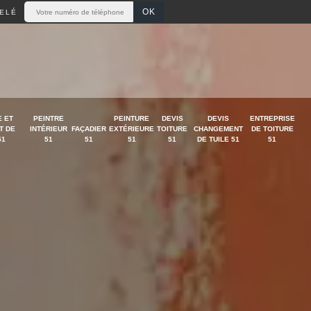
ELÉ
 ET
PEINTRE
PEINTURE
DEVIS
DEVIS
ENTREPRISE
T DE
INTÉRIEUR
FAÇADIER
EXTÉRIEURE
TOITURE
CHANGEMENT
DE TOITURE
51
51
51
51
51
DE TUILE 51
51