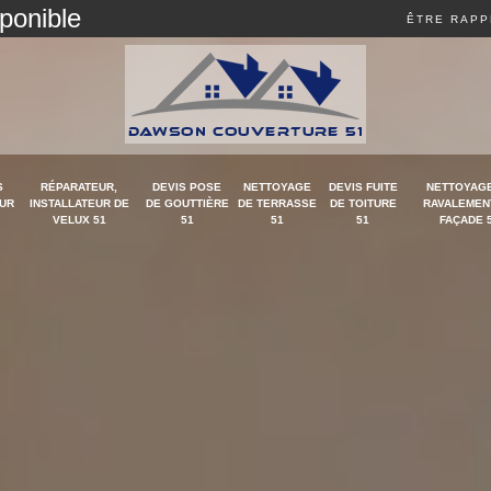
sponible
ÊTRE RAPP
S
RÉPARATEUR,
DEVIS POSE
NETTOYAGE
DEVIS FUITE
NETTOYAGE
UR
INSTALLATEUR DE
DE GOUTTIÈRE
DE TERRASSE
DE TOITURE
RAVALEMEN
VELUX 51
51
51
51
FAÇADE 