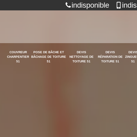
indisponible
indi
COUVREUR
POSE DE BÂCHE ET
DEVIS
DEVIS
DEVI
CHARPENTIER
BÂCHAGE DE TOITURE
NETTOYAGE DE
RÉPARATION DE
ZINGUE
51
51
TOITURE 51
TOITURE 51
51