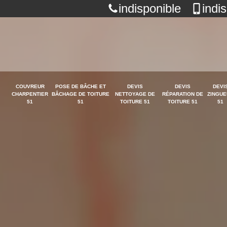
indisponible
indi
COUVREUR
POSE DE BÂCHE ET
DEVIS
DEVIS
DEVI
CHARPENTIER
BÂCHAGE DE TOITURE
NETTOYAGE DE
RÉPARATION DE
ZINGUE
51
51
TOITURE 51
TOITURE 51
51