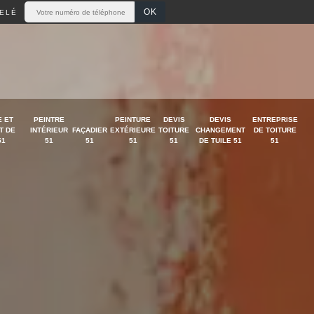
ELÉ
 ET
PEINTRE
PEINTURE
DEVIS
DEVIS
ENTREPRISE
T DE
INTÉRIEUR
FAÇADIER
EXTÉRIEURE
TOITURE
CHANGEMENT
DE TOITURE
51
51
51
51
51
DE TUILE 51
51