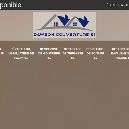
sponible
ÊTRE RAPP
S
RÉPARATEUR,
DEVIS POSE
NETTOYAGE
DEVIS FUITE
NETTOYAGE
UR
INSTALLATEUR DE
DE GOUTTIÈRE
DE TERRASSE
DE TOITURE
RAVALEMEN
VELUX 51
51
51
51
FAÇADE 