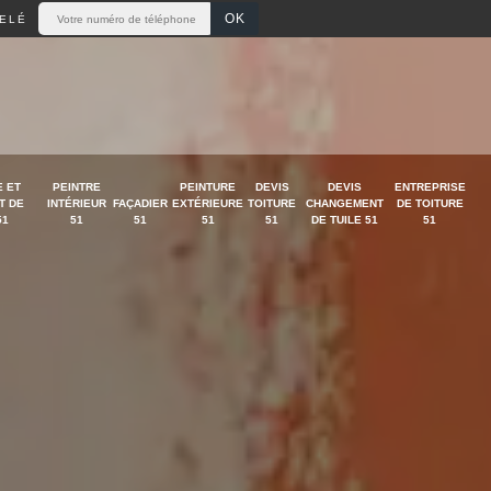
ELÉ
 ET
PEINTRE
PEINTURE
DEVIS
DEVIS
ENTREPRISE
T DE
INTÉRIEUR
FAÇADIER
EXTÉRIEURE
TOITURE
CHANGEMENT
DE TOITURE
51
51
51
51
51
DE TUILE 51
51