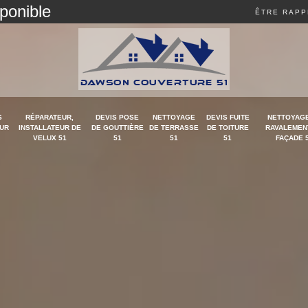
sponible
ÊTRE RAPP
S
RÉPARATEUR,
DEVIS POSE
NETTOYAGE
DEVIS FUITE
NETTOYAGE
UR
INSTALLATEUR DE
DE GOUTTIÈRE
DE TERRASSE
DE TOITURE
RAVALEMEN
VELUX 51
51
51
51
FAÇADE 