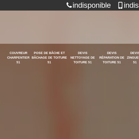
indisponible
indi
COUVREUR
POSE DE BÂCHE ET
DEVIS
DEVIS
DEVI
CHARPENTIER
BÂCHAGE DE TOITURE
NETTOYAGE DE
RÉPARATION DE
ZINGUE
51
51
TOITURE 51
TOITURE 51
51