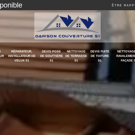
sponible
ÊTRE RAPP
S
RÉPARATEUR,
DEVIS POSE
NETTOYAGE
DEVIS FUITE
NETTOYAGE
UR
INSTALLATEUR DE
DE GOUTTIÈRE
DE TERRASSE
DE TOITURE
RAVALEMEN
VELUX 51
51
51
51
FAÇADE 