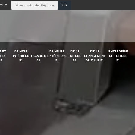
ELÉ
 ET
PEINTRE
PEINTURE
DEVIS
DEVIS
ENTREPRISE
T DE
INTÉRIEUR
FAÇADIER
EXTÉRIEURE
TOITURE
CHANGEMENT
DE TOITURE
51
51
51
51
51
DE TUILE 51
51