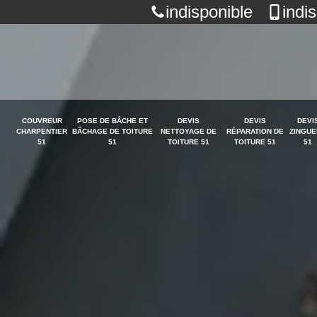
indisponible
indi
COUVREUR
POSE DE BÂCHE ET
DEVIS
DEVIS
DEVI
CHARPENTIER
BÂCHAGE DE TOITURE
NETTOYAGE DE
RÉPARATION DE
ZINGUE
51
51
TOITURE 51
TOITURE 51
51