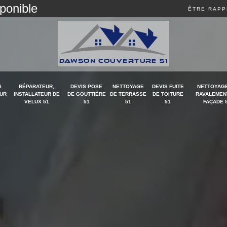
sponible
ÊTRE RAPP
S
RÉPARATEUR,
DEVIS POSE
NETTOYAGE
DEVIS FUITE
NETTOYAGE
UR
INSTALLATEUR DE
DE GOUTTIÈRE
DE TERRASSE
DE TOITURE
RAVALEMEN
VELUX 51
51
51
51
FAÇADE 