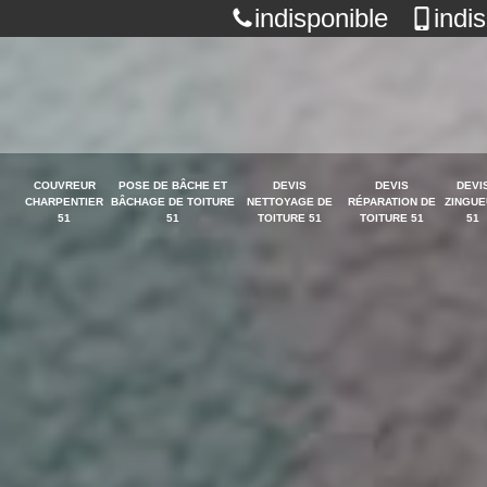
indisponible
indi
COUVREUR
POSE DE BÂCHE ET
DEVIS
DEVIS
DEVI
CHARPENTIER
BÂCHAGE DE TOITURE
NETTOYAGE DE
RÉPARATION DE
ZINGUE
51
51
TOITURE 51
TOITURE 51
51