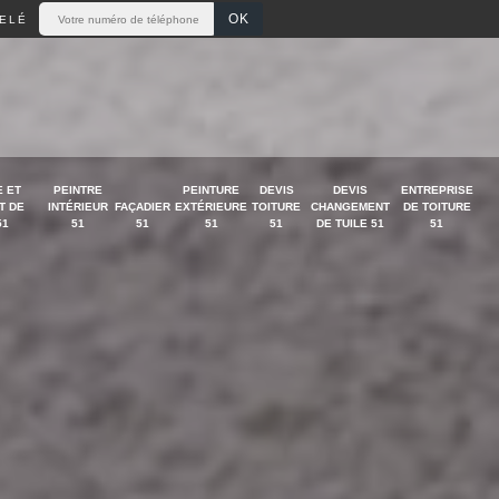
ELÉ
 ET
PEINTRE
PEINTURE
DEVIS
DEVIS
ENTREPRISE
T DE
INTÉRIEUR
FAÇADIER
EXTÉRIEURE
TOITURE
CHANGEMENT
DE TOITURE
51
51
51
51
51
DE TUILE 51
51