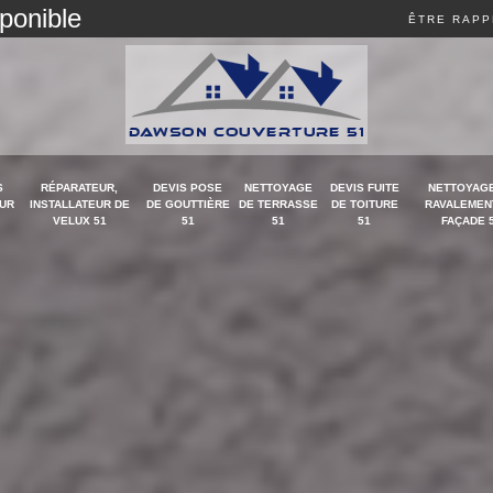
sponible
ÊTRE RAPP
S
RÉPARATEUR,
DEVIS POSE
NETTOYAGE
DEVIS FUITE
NETTOYAGE
UR
INSTALLATEUR DE
DE GOUTTIÈRE
DE TERRASSE
DE TOITURE
RAVALEMEN
VELUX 51
51
51
51
FAÇADE 