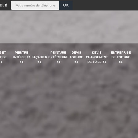
ELÉ
 ET
PEINTRE
PEINTURE
DEVIS
DEVIS
ENTREPRISE
T DE
INTÉRIEUR
FAÇADIER
EXTÉRIEURE
TOITURE
CHANGEMENT
DE TOITURE
51
51
51
51
51
DE TUILE 51
51