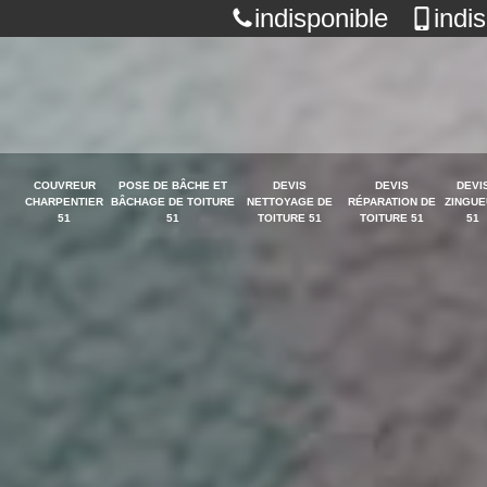
indisponible
indi
COUVREUR
POSE DE BÂCHE ET
DEVIS
DEVIS
DEVI
CHARPENTIER
BÂCHAGE DE TOITURE
NETTOYAGE DE
RÉPARATION DE
ZINGUE
51
51
TOITURE 51
TOITURE 51
51