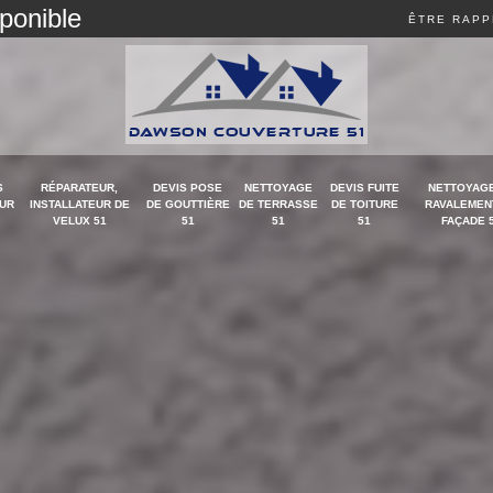
sponible
ÊTRE RAPP
S
RÉPARATEUR,
DEVIS POSE
NETTOYAGE
DEVIS FUITE
NETTOYAGE
UR
INSTALLATEUR DE
DE GOUTTIÈRE
DE TERRASSE
DE TOITURE
RAVALEMEN
VELUX 51
51
51
51
FAÇADE 