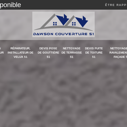
sponible
ÊTRE RAPP
S
RÉPARATEUR,
DEVIS POSE
NETTOYAGE
DEVIS FUITE
NETTOYAGE
UR
INSTALLATEUR DE
DE GOUTTIÈRE
DE TERRASSE
DE TOITURE
RAVALEMEN
VELUX 51
51
51
51
FAÇADE 