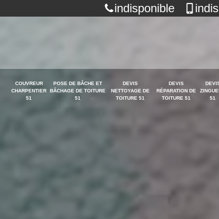
indisponible
indi
COUVREUR
POSE DE BÂCHE ET
DEVIS
DEVIS
DEVI
CHARPENTIER
BÂCHAGE DE TOITURE
NETTOYAGE DE
RÉPARATION DE
ZINGUE
51
51
TOITURE 51
TOITURE 51
51