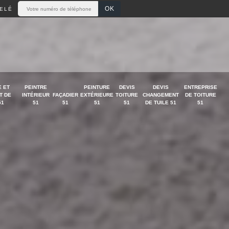
ELÉ
 ET
PEINTRE
PEINTURE
DEVIS
DEVIS
ENTREPRISE
T DE
INTÉRIEUR
FAÇADIER
EXTÉRIEURE
TOITURE
CHANGEMENT
DE TOITURE
51
51
51
51
51
DE TUILE 51
51