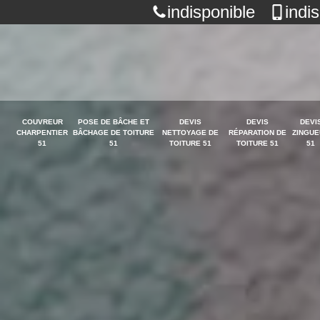
indisponible
indi
COUVREUR
POSE DE BÂCHE ET
DEVIS
DEVIS
DEVI
CHARPENTIER
BÂCHAGE DE TOITURE
NETTOYAGE DE
RÉPARATION DE
ZINGUE
51
51
TOITURE 51
TOITURE 51
51