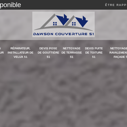
sponible
ÊTRE RAPP
S
RÉPARATEUR,
DEVIS POSE
NETTOYAGE
DEVIS FUITE
NETTOYAGE
UR
INSTALLATEUR DE
DE GOUTTIÈRE
DE TERRASSE
DE TOITURE
RAVALEMEN
VELUX 51
51
51
51
FAÇADE 