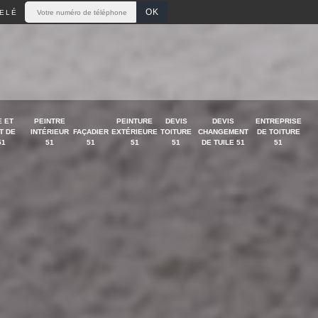
ELÉ
 ET
PEINTRE
PEINTURE
DEVIS
DEVIS
ENTREPRISE
T DE
INTÉRIEUR
FAÇADIER
EXTÉRIEURE
TOITURE
CHANGEMENT
DE TOITURE
51
51
51
51
51
DE TUILE 51
51