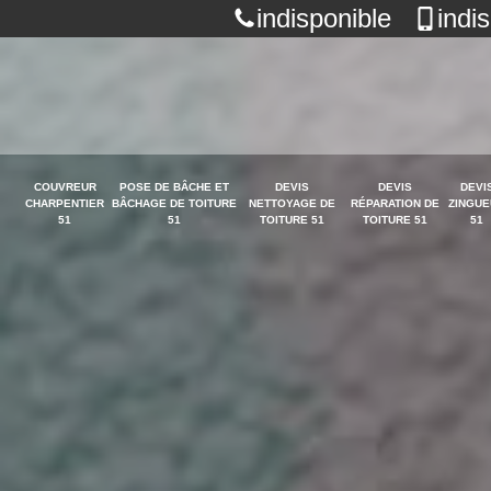
indisponible
indi
COUVREUR
POSE DE BÂCHE ET
DEVIS
DEVIS
DEVI
CHARPENTIER
BÂCHAGE DE TOITURE
NETTOYAGE DE
RÉPARATION DE
ZINGUE
51
51
TOITURE 51
TOITURE 51
51