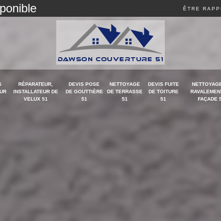
sponible
ÊTRE RAPP
S
RÉPARATEUR,
DEVIS POSE
NETTOYAGE
DEVIS FUITE
NETTOYAGE
UR
INSTALLATEUR DE
DE GOUTTIÈRE
DE TERRASSE
DE TOITURE
RAVALEMEN
VELUX 51
51
51
51
FAÇADE 