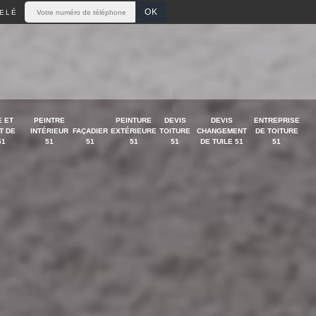
ELÉ
 ET
PEINTRE
PEINTURE
DEVIS
DEVIS
ENTREPRISE
T DE
INTÉRIEUR
FAÇADIER
EXTÉRIEURE
TOITURE
CHANGEMENT
DE TOITURE
51
51
51
51
51
DE TUILE 51
51