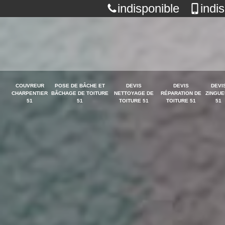
indisponible
indi
COUVREUR
POSE DE BÂCHE ET
DEVIS
DEVIS
DEVI
CHARPENTIER
BÂCHAGE DE TOITURE
NETTOYAGE DE
RÉPARATION DE
ZINGUE
51
51
TOITURE 51
TOITURE 51
51