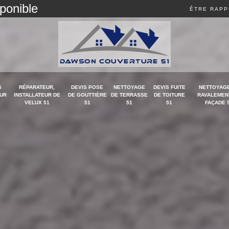
sponible
ÊTRE RAPP
S
RÉPARATEUR,
DEVIS POSE
NETTOYAGE
DEVIS FUITE
NETTOYAGE
UR
INSTALLATEUR DE
DE GOUTTIÈRE
DE TERRASSE
DE TOITURE
RAVALEMEN
VELUX 51
51
51
51
FAÇADE 