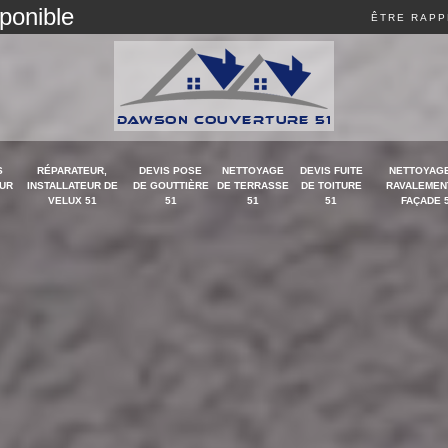
sponible
ÊTRE RAPP
S
RÉPARATEUR,
DEVIS POSE
NETTOYAGE
DEVIS FUITE
NETTOYAGE
UR
INSTALLATEUR DE
DE GOUTTIÈRE
DE TERRASSE
DE TOITURE
RAVALEMEN
VELUX 51
51
51
51
FAÇADE 