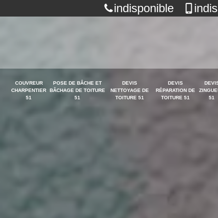
indisponible
indi
COUVREUR
POSE DE BÂCHE ET
DEVIS
DEVIS
DEVI
CHARPENTIER
BÂCHAGE DE TOITURE
NETTOYAGE DE
RÉPARATION DE
ZINGUE
51
51
TOITURE 51
TOITURE 51
51