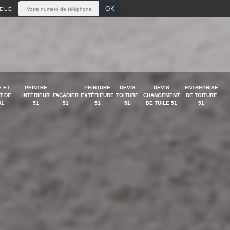
ELÉ
 ET
PEINTRE
PEINTURE
DEVIS
DEVIS
ENTREPRISE
T DE
INTÉRIEUR
FAÇADIER
EXTÉRIEURE
TOITURE
CHANGEMENT
DE TOITURE
51
51
51
51
51
DE TUILE 51
51