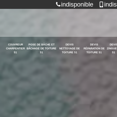
indisponible
indi
COUVREUR
POSE DE BÂCHE ET
DEVIS
DEVIS
DEVI
CHARPENTIER
BÂCHAGE DE TOITURE
NETTOYAGE DE
RÉPARATION DE
ZINGUE
51
51
TOITURE 51
TOITURE 51
51