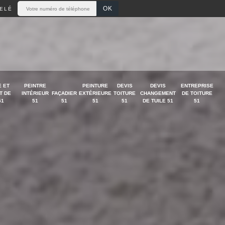
ELÉ
 ET
PEINTRE
PEINTURE
DEVIS
DEVIS
ENTREPRISE
T DE
INTÉRIEUR
FAÇADIER
EXTÉRIEURE
TOITURE
CHANGEMENT
DE TOITURE
51
51
51
51
51
DE TUILE 51
51