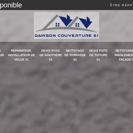
sponible
ÊTRE RAPP
S
RÉPARATEUR,
DEVIS POSE
NETTOYAGE
DEVIS FUITE
NETTOYAGE
UR
INSTALLATEUR DE
DE GOUTTIÈRE
DE TERRASSE
DE TOITURE
RAVALEMEN
VELUX 51
51
51
51
FAÇADE 