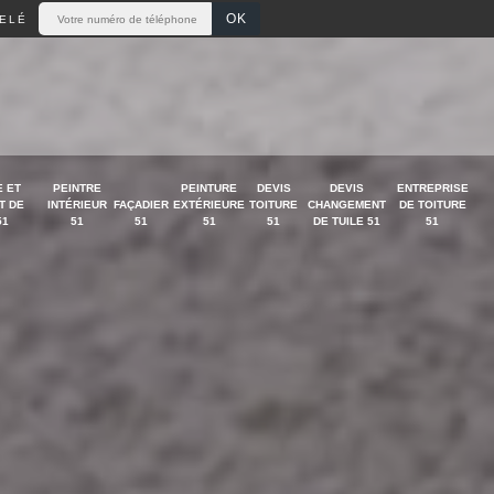
ELÉ
 ET
PEINTRE
PEINTURE
DEVIS
DEVIS
ENTREPRISE
T DE
INTÉRIEUR
FAÇADIER
EXTÉRIEURE
TOITURE
CHANGEMENT
DE TOITURE
51
51
51
51
51
DE TUILE 51
51