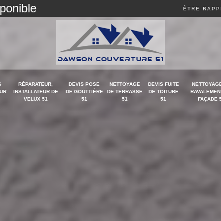
sponible
ÊTRE RAPP
S
RÉPARATEUR,
DEVIS POSE
NETTOYAGE
DEVIS FUITE
NETTOYAGE
UR
INSTALLATEUR DE
DE GOUTTIÈRE
DE TERRASSE
DE TOITURE
RAVALEMEN
VELUX 51
51
51
51
FAÇADE 