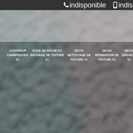
indisponible
indi
COUVREUR
POSE DE BÂCHE ET
DEVIS
DEVIS
DEVI
CHARPENTIER
BÂCHAGE DE TOITURE
NETTOYAGE DE
RÉPARATION DE
ZINGUE
51
51
TOITURE 51
TOITURE 51
51