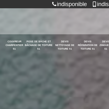
indisponible
indi
COUVREUR
POSE DE BÂCHE ET
DEVIS
DEVIS
DEVI
CHARPENTIER
BÂCHAGE DE TOITURE
NETTOYAGE DE
RÉPARATION DE
ZINGUE
51
51
TOITURE 51
TOITURE 51
51