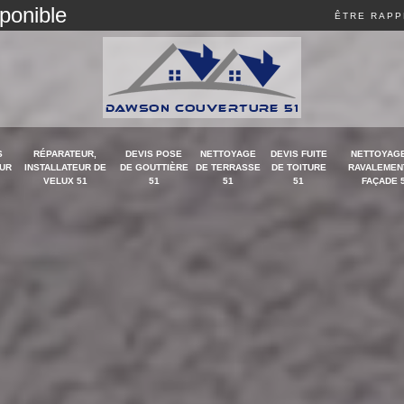
sponible
ÊTRE RAPP
S
RÉPARATEUR,
DEVIS POSE
NETTOYAGE
DEVIS FUITE
NETTOYAGE
UR
INSTALLATEUR DE
DE GOUTTIÈRE
DE TERRASSE
DE TOITURE
RAVALEMEN
VELUX 51
51
51
51
FAÇADE 