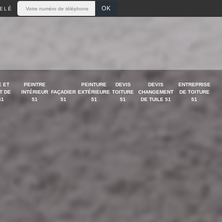
ELÉ
 ET
PEINTRE
PEINTURE
DEVIS
DEVIS
ENTREPRISE
T DE
INTÉRIEUR
FAÇADIER
EXTÉRIEURE
TOITURE
CHANGEMENT
DE TOITURE
51
51
51
51
51
DE TUILE 51
51