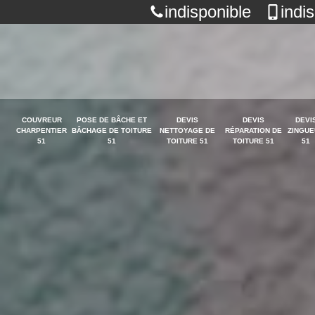
indisponible
indi
COUVREUR
POSE DE BÂCHE ET
DEVIS
DEVIS
DEVI
CHARPENTIER
BÂCHAGE DE TOITURE
NETTOYAGE DE
RÉPARATION DE
ZINGUE
51
51
TOITURE 51
TOITURE 51
51