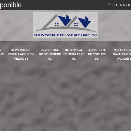
sponible
ÊTRE RAPP
S
RÉPARATEUR,
DEVIS POSE
NETTOYAGE
DEVIS FUITE
NETTOYAGE
UR
INSTALLATEUR DE
DE GOUTTIÈRE
DE TERRASSE
DE TOITURE
RAVALEMEN
VELUX 51
51
51
51
FAÇADE 