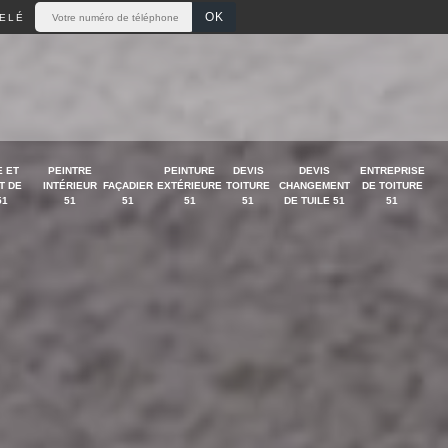
ELÉ
 ET
PEINTRE
PEINTURE
DEVIS
DEVIS
ENTREPRISE
T DE
INTÉRIEUR
FAÇADIER
EXTÉRIEURE
TOITURE
CHANGEMENT
DE TOITURE
51
51
51
51
51
DE TUILE 51
51