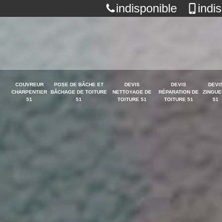
indisponible
indi
COUVREUR
POSE DE BÂCHE ET
DEVIS
DEVIS
DEVI
CHARPENTIER
BÂCHAGE DE TOITURE
NETTOYAGE DE
RÉPARATION DE
ZINGUE
51
51
TOITURE 51
TOITURE 51
51