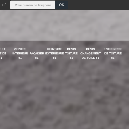
ELÉ
 ET
PEINTRE
PEINTURE
DEVIS
DEVIS
ENTREPRISE
T DE
INTÉRIEUR
FAÇADIER
EXTÉRIEURE
TOITURE
CHANGEMENT
DE TOITURE
51
51
51
51
51
DE TUILE 51
51