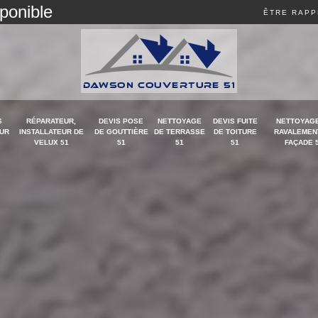
sponible
ÊTRE RAPP
S
RÉPARATEUR,
DEVIS POSE
NETTOYAGE
DEVIS FUITE
NETTOYAGE
UR
INSTALLATEUR DE
DE GOUTTIÈRE
DE TERRASSE
DE TOITURE
RAVALEMEN
VELUX 51
51
51
51
FAÇADE 