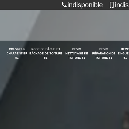
indisponible
indi
COUVREUR
POSE DE BÂCHE ET
DEVIS
DEVIS
DEVI
CHARPENTIER
BÂCHAGE DE TOITURE
NETTOYAGE DE
RÉPARATION DE
ZINGUE
51
51
TOITURE 51
TOITURE 51
51