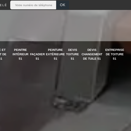
ELÉ
 ET
PEINTRE
PEINTURE
DEVIS
DEVIS
ENTREPRISE
T DE
INTÉRIEUR
FAÇADIER
EXTÉRIEURE
TOITURE
CHANGEMENT
DE TOITURE
51
51
51
51
51
DE TUILE 51
51