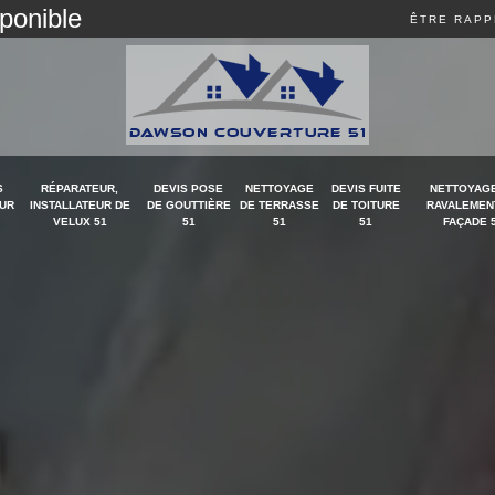
sponible
ÊTRE RAPP
S
RÉPARATEUR,
DEVIS POSE
NETTOYAGE
DEVIS FUITE
NETTOYAGE
UR
INSTALLATEUR DE
DE GOUTTIÈRE
DE TERRASSE
DE TOITURE
RAVALEMEN
VELUX 51
51
51
51
FAÇADE 