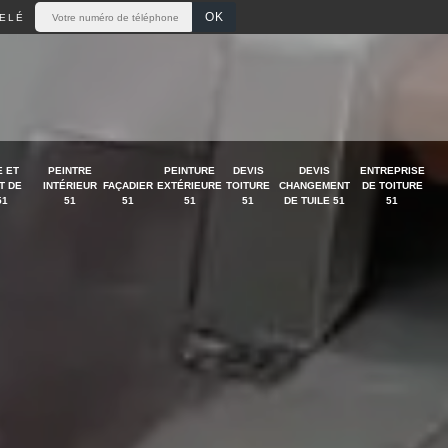
ELÉ
 ET
PEINTRE
PEINTURE
DEVIS
DEVIS
ENTREPRISE
T DE
INTÉRIEUR
FAÇADIER
EXTÉRIEURE
TOITURE
CHANGEMENT
DE TOITURE
51
51
51
51
51
DE TUILE 51
51