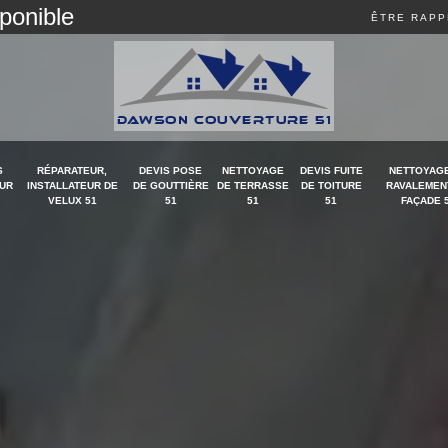
sponible
ÊTRE RAPP
S
RÉPARATEUR,
DEVIS POSE
NETTOYAGE
DEVIS FUITE
NETTOYAGE
UR
INSTALLATEUR DE
DE GOUTTIÈRE
DE TERRASSE
DE TOITURE
RAVALEMEN
VELUX 51
51
51
51
FAÇADE 