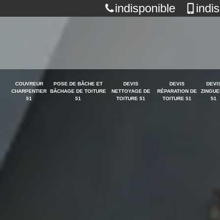
indisponible
indi
COUVREUR
POSE DE BÂCHE ET
DEVIS
DEVIS
DEVI
CHARPENTIER
BÂCHAGE DE TOITURE
NETTOYAGE DE
RÉPARATION DE
ZINGUE
51
51
TOITURE 51
TOITURE 51
51