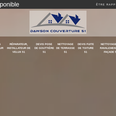
sponible
ÊTRE RAPP
S
RÉPARATEUR,
DEVIS POSE
NETTOYAGE
DEVIS FUITE
NETTOYAGE
UR
INSTALLATEUR DE
DE GOUTTIÈRE
DE TERRASSE
DE TOITURE
RAVALEMEN
VELUX 51
51
51
51
FAÇADE 