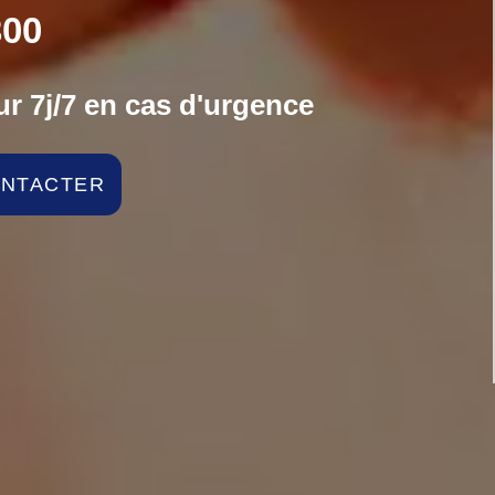
00
r 7j/7 en cas d'urgence
ONTACTER