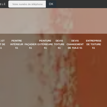
ELÉ
 ET
PEINTRE
PEINTURE
DEVIS
DEVIS
ENTREPRISE
T DE
INTÉRIEUR
FAÇADIER
EXTÉRIEURE
TOITURE
CHANGEMENT
DE TOITURE
51
51
51
51
51
DE TUILE 51
51