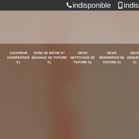
indisponible
indi
COUVREUR
POSE DE BÂCHE ET
DEVIS
DEVIS
DEVI
CHARPENTIER
BÂCHAGE DE TOITURE
NETTOYAGE DE
RÉPARATION DE
ZINGUE
51
51
TOITURE 51
TOITURE 51
51