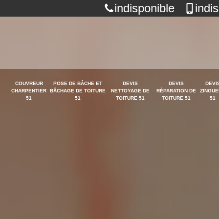
indisponible
indi
COUVREUR
POSE DE BÂCHE ET
DEVIS
DEVIS
DEVI
CHARPENTIER
BÂCHAGE DE TOITURE
NETTOYAGE DE
RÉPARATION DE
ZINGUE
51
51
TOITURE 51
TOITURE 51
51