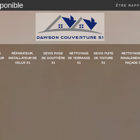
sponible
ÊTRE RAPP
S
RÉPARATEUR,
DEVIS POSE
NETTOYAGE
DEVIS FUITE
NETTOYAGE
UR
INSTALLATEUR DE
DE GOUTTIÈRE
DE TERRASSE
DE TOITURE
RAVALEMEN
VELUX 51
51
51
51
FAÇADE 