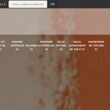
ELÉ
 ET
PEINTRE
PEINTURE
DEVIS
DEVIS
ENTREPRISE
T DE
INTÉRIEUR
FAÇADIER
EXTÉRIEURE
TOITURE
CHANGEMENT
DE TOITURE
51
51
51
51
51
DE TUILE 51
51