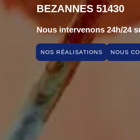
BEZANNES 51430
Nous intervenons 24h/24 su
NOS RÉALISATIONS
NOUS C