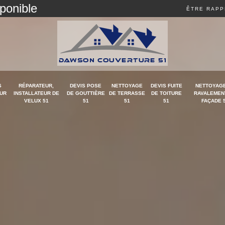
sponible
ÊTRE RAPP
S
RÉPARATEUR,
DEVIS POSE
NETTOYAGE
DEVIS FUITE
NETTOYAGE
UR
INSTALLATEUR DE
DE GOUTTIÈRE
DE TERRASSE
DE TOITURE
RAVALEMEN
VELUX 51
51
51
51
FAÇADE 