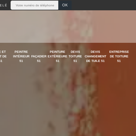
ELÉ
 ET
PEINTRE
PEINTURE
DEVIS
DEVIS
ENTREPRISE
T DE
INTÉRIEUR
FAÇADIER
EXTÉRIEURE
TOITURE
CHANGEMENT
DE TOITURE
51
51
51
51
51
DE TUILE 51
51