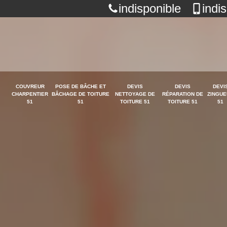
indisponible
indi
COUVREUR
POSE DE BÂCHE ET
DEVIS
DEVIS
DEVI
CHARPENTIER
BÂCHAGE DE TOITURE
NETTOYAGE DE
RÉPARATION DE
ZINGUE
51
51
TOITURE 51
TOITURE 51
51