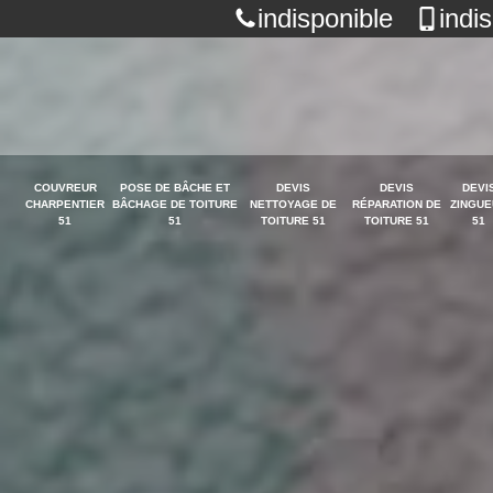
indisponible
indi
COUVREUR
POSE DE BÂCHE ET
DEVIS
DEVIS
DEVI
CHARPENTIER
BÂCHAGE DE TOITURE
NETTOYAGE DE
RÉPARATION DE
ZINGUE
51
51
TOITURE 51
TOITURE 51
51