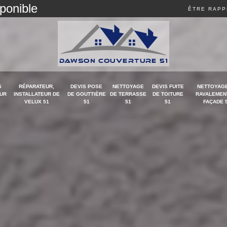
sponible
ÊTRE RAPP
S
RÉPARATEUR,
DEVIS POSE
NETTOYAGE
DEVIS FUITE
NETTOYAGE
UR
INSTALLATEUR DE
DE GOUTTIÈRE
DE TERRASSE
DE TOITURE
RAVALEMEN
VELUX 51
51
51
51
FAÇADE 