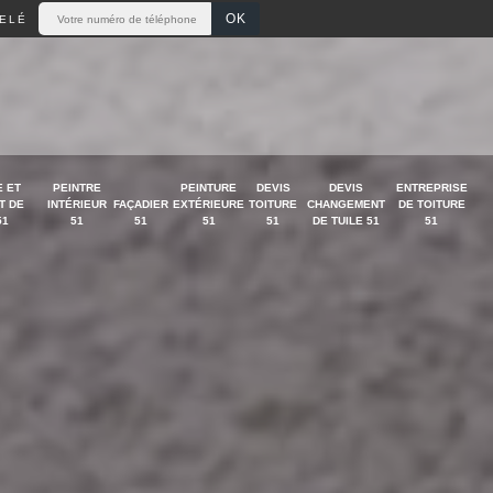
ELÉ
 ET
PEINTRE
PEINTURE
DEVIS
DEVIS
ENTREPRISE
T DE
INTÉRIEUR
FAÇADIER
EXTÉRIEURE
TOITURE
CHANGEMENT
DE TOITURE
51
51
51
51
51
DE TUILE 51
51