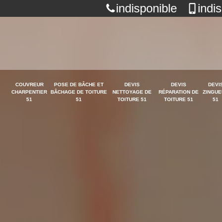
indisponible
indi
COUVREUR
POSE DE BÂCHE ET
DEVIS
DEVIS
DEVI
CHARPENTIER
BÂCHAGE DE TOITURE
NETTOYAGE DE
RÉPARATION DE
ZINGUE
51
51
TOITURE 51
TOITURE 51
51