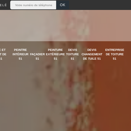
ELÉ
 ET
PEINTRE
PEINTURE
DEVIS
DEVIS
ENTREPRISE
T DE
INTÉRIEUR
FAÇADIER
EXTÉRIEURE
TOITURE
CHANGEMENT
DE TOITURE
51
51
51
51
51
DE TUILE 51
51