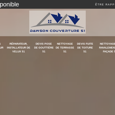
sponible
ÊTRE RAPP
S
RÉPARATEUR,
DEVIS POSE
NETTOYAGE
DEVIS FUITE
NETTOYAGE
UR
INSTALLATEUR DE
DE GOUTTIÈRE
DE TERRASSE
DE TOITURE
RAVALEMEN
VELUX 51
51
51
51
FAÇADE 