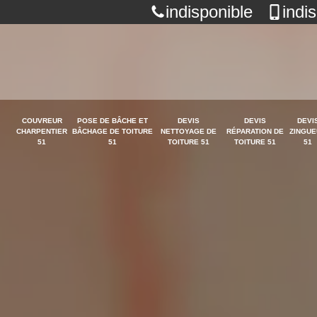
indisponible
indi
COUVREUR
POSE DE BÂCHE ET
DEVIS
DEVIS
DEVI
CHARPENTIER
BÂCHAGE DE TOITURE
NETTOYAGE DE
RÉPARATION DE
ZINGUE
51
51
TOITURE 51
TOITURE 51
51