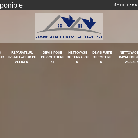
sponible
ÊTRE RAPP
S
RÉPARATEUR,
DEVIS POSE
NETTOYAGE
DEVIS FUITE
NETTOYAGE
UR
INSTALLATEUR DE
DE GOUTTIÈRE
DE TERRASSE
DE TOITURE
RAVALEMEN
VELUX 51
51
51
51
FAÇADE 