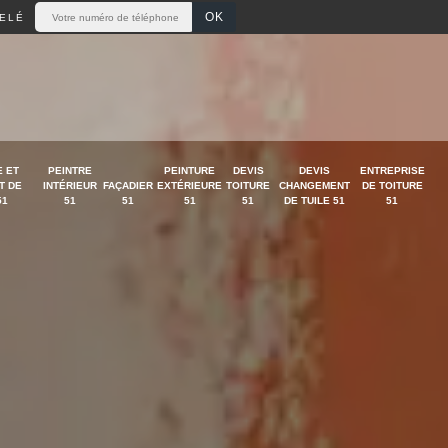
ELÉ
 ET
PEINTRE
PEINTURE
DEVIS
DEVIS
ENTREPRISE
T DE
INTÉRIEUR
FAÇADIER
EXTÉRIEURE
TOITURE
CHANGEMENT
DE TOITURE
51
51
51
51
51
DE TUILE 51
51