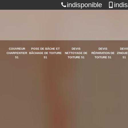
indisponible
indi
COUVREUR
POSE DE BÂCHE ET
DEVIS
DEVIS
DEVI
CHARPENTIER
BÂCHAGE DE TOITURE
NETTOYAGE DE
RÉPARATION DE
ZINGUE
51
51
TOITURE 51
TOITURE 51
51