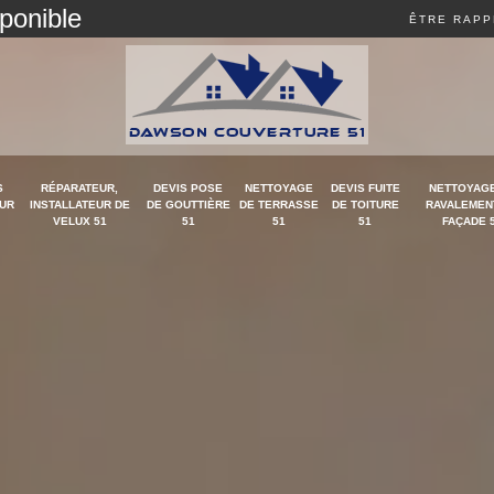
sponible
ÊTRE RAPP
S
RÉPARATEUR,
DEVIS POSE
NETTOYAGE
DEVIS FUITE
NETTOYAGE
UR
INSTALLATEUR DE
DE GOUTTIÈRE
DE TERRASSE
DE TOITURE
RAVALEMEN
VELUX 51
51
51
51
FAÇADE 