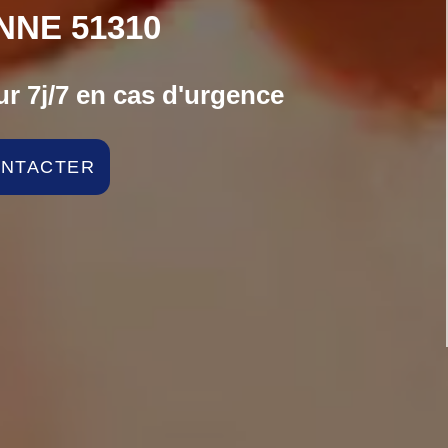
NNE 51310
r 7j/7 en cas d'urgence
ONTACTER