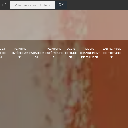
ELÉ
 ET
PEINTRE
PEINTURE
DEVIS
DEVIS
ENTREPRISE
T DE
INTÉRIEUR
FAÇADIER
EXTÉRIEURE
TOITURE
CHANGEMENT
DE TOITURE
51
51
51
51
51
DE TUILE 51
51