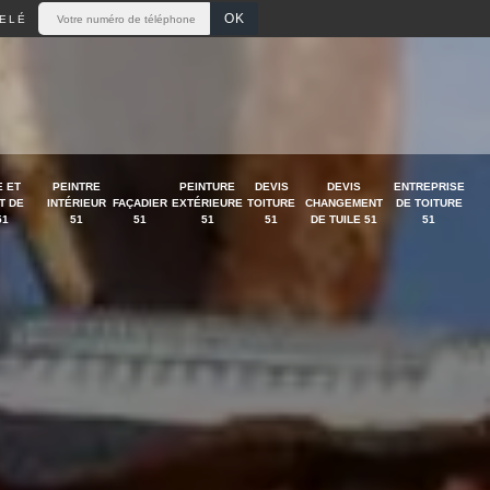
ELÉ
 ET
PEINTRE
PEINTURE
DEVIS
DEVIS
ENTREPRISE
T DE
INTÉRIEUR
FAÇADIER
EXTÉRIEURE
TOITURE
CHANGEMENT
DE TOITURE
51
51
51
51
51
DE TUILE 51
51