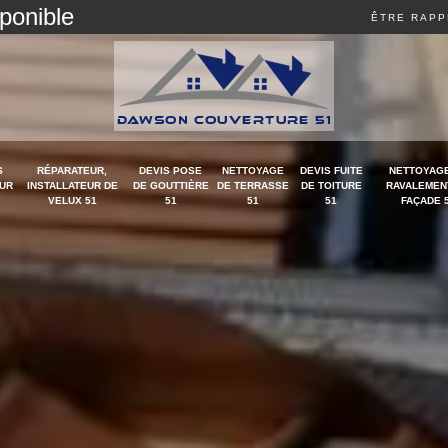
sponible
ÊTRE RAPP
S
RÉPARATEUR,
DEVIS POSE
NETTOYAGE
DEVIS FUITE
NETTOYAGE
UR
INSTALLATEUR DE
DE GOUTTIÈRE
DE TERRASSE
DE TOITURE
RAVALEMEN
VELUX 51
51
51
51
FAÇADE 