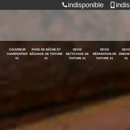
indisponible
indi
COUVREUR
POSE DE BÂCHE ET
DEVIS
DEVIS
DEVI
CHARPENTIER
BÂCHAGE DE TOITURE
NETTOYAGE DE
RÉPARATION DE
ZINGUE
51
51
TOITURE 51
TOITURE 51
51