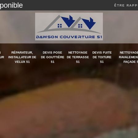
sponible
ÊTRE RAPP
S
RÉPARATEUR,
DEVIS POSE
NETTOYAGE
DEVIS FUITE
NETTOYAGE
UR
INSTALLATEUR DE
DE GOUTTIÈRE
DE TERRASSE
DE TOITURE
RAVALEMEN
VELUX 51
51
51
51
FAÇADE 