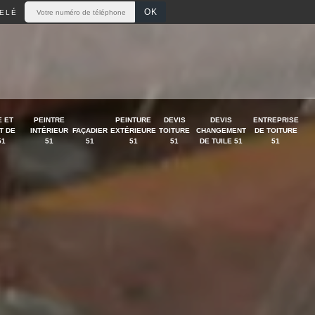
ELÉ
 ET
PEINTRE
PEINTURE
DEVIS
DEVIS
ENTREPRISE
T DE
INTÉRIEUR
FAÇADIER
EXTÉRIEURE
TOITURE
CHANGEMENT
DE TOITURE
51
51
51
51
51
DE TUILE 51
51