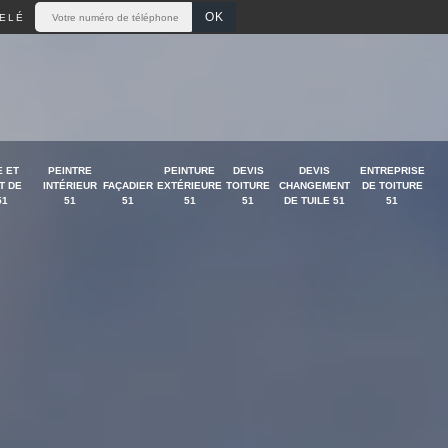
ELÉ
 ET
PEINTRE
PEINTURE
DEVIS
DEVIS
ENTREPRISE
T DE
INTÉRIEUR
FAÇADIER
EXTÉRIEURE
TOITURE
CHANGEMENT
DE TOITURE
51
51
51
51
51
DE TUILE 51
51