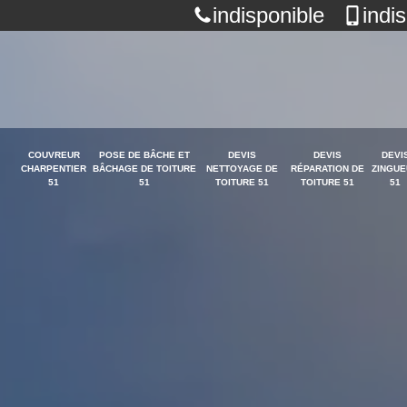
indisponible
indi
COUVREUR
POSE DE BÂCHE ET
DEVIS
DEVIS
DEVI
CHARPENTIER
BÂCHAGE DE TOITURE
NETTOYAGE DE
RÉPARATION DE
ZINGUE
51
51
TOITURE 51
TOITURE 51
51