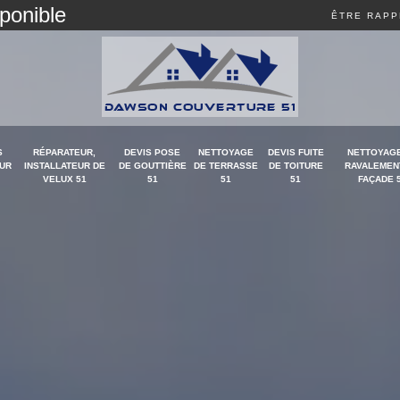
sponible
ÊTRE RAPP
S
RÉPARATEUR,
DEVIS POSE
NETTOYAGE
DEVIS FUITE
NETTOYAGE
UR
INSTALLATEUR DE
DE GOUTTIÈRE
DE TERRASSE
DE TOITURE
RAVALEMEN
VELUX 51
51
51
51
FAÇADE 