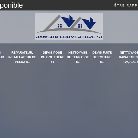
sponible
ÊTRE RAPP
S
RÉPARATEUR,
DEVIS POSE
NETTOYAGE
DEVIS FUITE
NETTOYAGE
UR
INSTALLATEUR DE
DE GOUTTIÈRE
DE TERRASSE
DE TOITURE
RAVALEMEN
VELUX 51
51
51
51
FAÇADE 