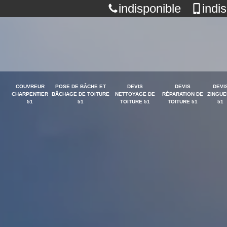
indisponible
indi
COUVREUR
POSE DE BÂCHE ET
DEVIS
DEVIS
DEVI
CHARPENTIER
BÂCHAGE DE TOITURE
NETTOYAGE DE
RÉPARATION DE
ZINGUE
51
51
TOITURE 51
TOITURE 51
51