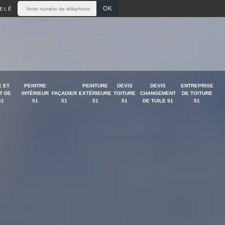
ELÉ
 ET
PEINTRE
PEINTURE
DEVIS
DEVIS
ENTREPRISE
T DE
INTÉRIEUR
FAÇADIER
EXTÉRIEURE
TOITURE
CHANGEMENT
DE TOITURE
51
51
51
51
51
DE TUILE 51
51