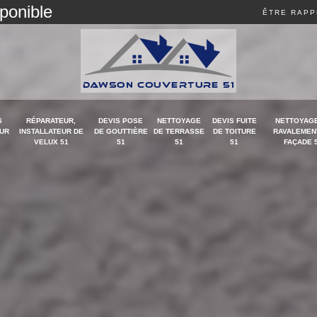
sponible
ÊTRE RAPP
S
RÉPARATEUR,
DEVIS POSE
NETTOYAGE
DEVIS FUITE
NETTOYAGE
UR
INSTALLATEUR DE
DE GOUTTIÈRE
DE TERRASSE
DE TOITURE
RAVALEMEN
VELUX 51
51
51
51
FAÇADE 