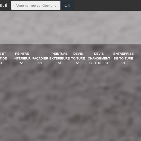
ELÉ
 ET
PEINTRE
PEINTURE
DEVIS
DEVIS
ENTREPRISE
T DE
INTÉRIEUR
FAÇADIER
EXTÉRIEURE
TOITURE
CHANGEMENT
DE TOITURE
51
51
51
51
51
DE TUILE 51
51