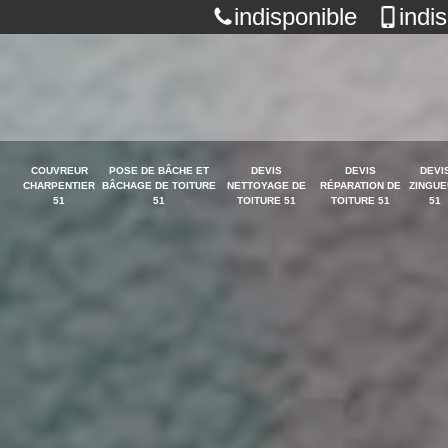
indisponible
indi
COUVREUR
POSE DE BÂCHE ET
DEVIS
DEVIS
DEVI
CHARPENTIER
BÂCHAGE DE TOITURE
NETTOYAGE DE
RÉPARATION DE
ZINGUE
51
51
TOITURE 51
TOITURE 51
51